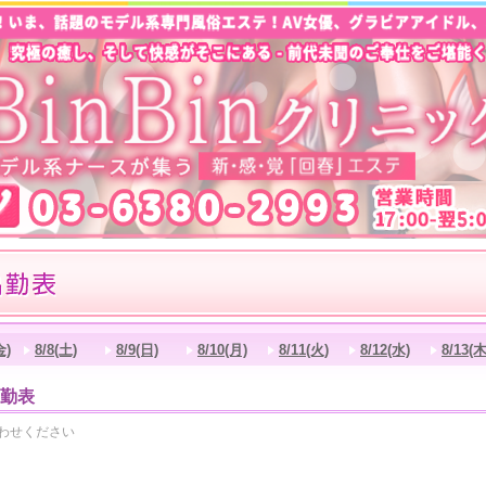
金)
8/8(土)
8/9(日)
8/10(月)
8/11(火)
8/12(水)
8/13(木
 出勤表
わせください