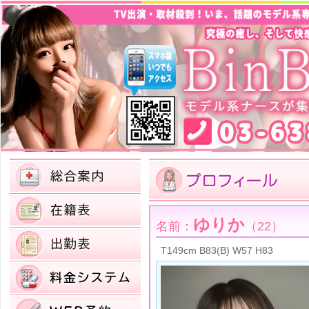
ゆりか
名前：
（22）
T149cm B83(B) W57 H83