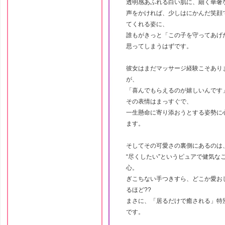
透明感あふれる白い肌に、細く華奢
声をかければ、少しはにかんだ笑顔
てくれる姿に、
誰もがきっと「この子を守ってあげ
思ってしまうはずです。
彼女はまだマッサージ経験こそあり
が、
「喜んでもらえるのが嬉しいんです
その表情はまっすぐで、
一生懸命に寄り添おうとする姿勢に
ます。
そしてその可愛さの裏側にあるのは
“尽くしたい”というピュアで健気な
心。
ぎこちない手つきすら、どこか愛お
るほど??
まさに、「居るだけで癒される」特
です。