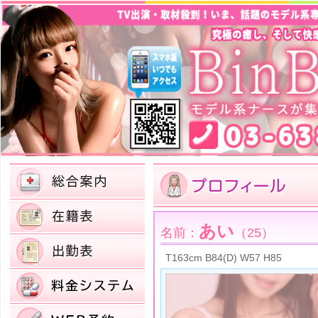
あい
名前：
（25）
T163cm B84(D) W57 H85