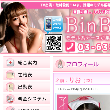
りお
名前：
（23）
T160cm B84(C) W56 H83