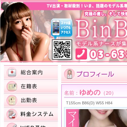
ゆめの
名前：
（20）
T155cm B86(D) W55 H84