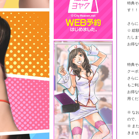
特典そ
す！！
さらに
☆ 総
たしま
お得な
特典そ
クーポ
さらに
もご利
お得な
用くだ
※ な
ので、
※ ま
きませ