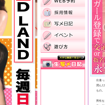
出逢っ
潤んだ
もの。
男性を