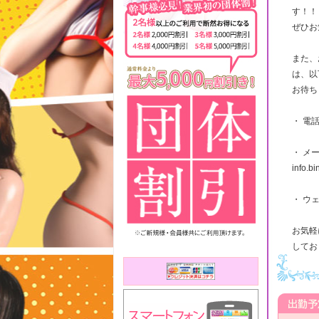
す！！
ぜひお
また、
は、以
お待ち
・ 電話
・ メ
info.b
・ ウェブ
お気軽
してお