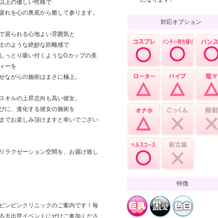
以上の優しい性格で
疲れを心の奥底から癒して参ります。
対応オプション
で居られる心地よい雰囲気と
士のような絶妙な距離感で
しっとり吸い付くようなGカップの美
ィーを
せながらの施術はまさに極上。
スキルの上昇志向も高い彼女。
びに、進化する彼女の施術を
までお楽しみ頂けますと幸いでござい
リラクゼーション空間を、お届け致し
特徴
ビンビンクリニックのご案内です！毎
る大出世イベントにぜひご参加くださ