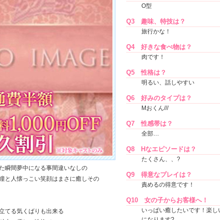
O型
Q3
趣味、特技は？
旅行かな！
Q4
好きな食べ物は？
肉です！
Q5
性格は？
明るい、話しやすい
Q6
好みのタイプは？
Мおくん///
Q7
性感帯は？
全部…
Q8
Hなエピソードは？
たくさん、、?
た瞬間夢中になる事間違いなしの
Q9
得意なプレイは？
瞳と人懐っこい笑顔はまさに癒しその
責めるの得意です！
Q10
女の子からお客様へ！
いっぱい癒したいです！楽し
立てる気くばりも出来る
になります?