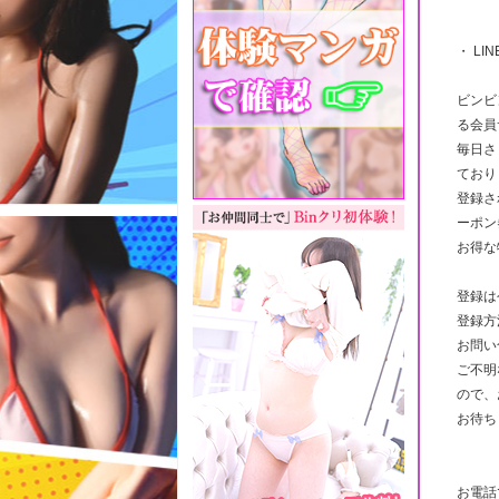
・ LI
ビンビ
る会員
毎日さ
ており
登録さ
ーポン
お得な
登録は
登録方
お問い
ご不明
ので、
お待ち
お電話