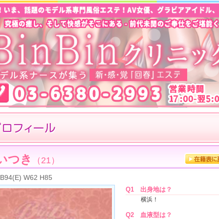
いつき
（21）
B94(E) W62 H85
Q1
出身地は？
横浜！
Q2
血液型は？