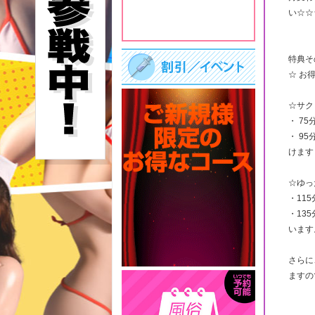
い☆☆
特典そ
☆ お
☆サク
・ 75
・ 9
けます
☆ゆっ
・115
・13
います
さらに
ますの