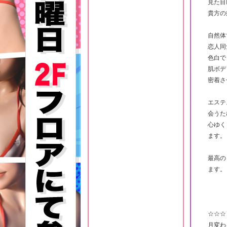
見た目
貴方の
自然体
恋人同
色白で
肌ボデ
密着さ
エステ
会うた
心ゆく
ます。
最高の
ます。
☆☆☆
月変わ