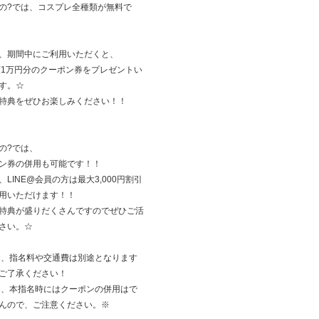
の?では、コスプレ全種類が無料で
、期間中にご利用いただくと、
額1万円分のクーポン券をプレゼントい
す。☆
特典をぜひお楽しみください！！
の?では、
ン券の併用も可能です！！
、LINE@会員の方は最大3,000円割引
用いただけます！！
特典が盛りだくさんですのでぜひご活
さい。☆
お、指名料や交通費は別途となります
ご了承ください！
た、本指名時にはクーポンの併用はで
んので、ご注意ください。※