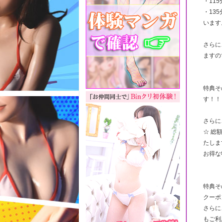
・115
・13
います
さらに
ますの
特典そ
す！！
さらに
☆ 総
たしま
お得な
特典そ
クーポ
さらに
もご利