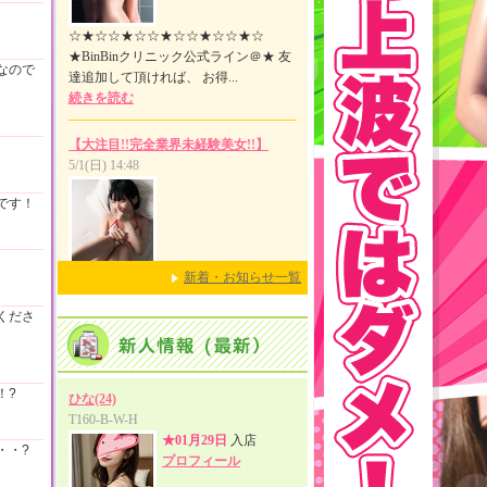
なので
です！
新着・お知らせ一覧
くださ
！?
・・?