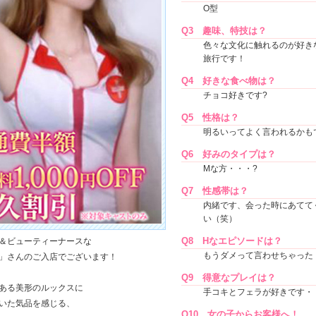
O型
Q3
趣味、特技は？
色々な文化に触れるのが好き
旅行です！
Q4
好きな食べ物は？
チョコ好きです?
Q5
性格は？
明るいってよく言われるかも
Q6
好みのタイプは？
Mな方・・・?
Q7
性感帯は？
内緒です、会った時にあてて
い（笑）
Q8
Hなエピソードは？
＆ビューティーナースな
もうダメって言わせちゃった
」さんのご入店でございます！
Q9
得意なプレイは？
ある美形のルックスに
手コキとフェラが好きです・
いた気品を感じる、
Q10
女の子からお客様へ！