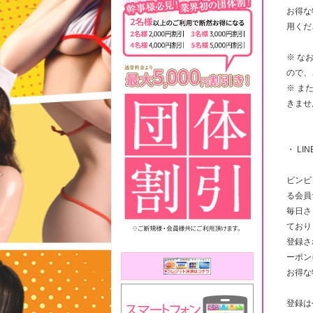
お得な
用くだ
※ な
ので、
※ ま
きませ
・ LI
ビンビ
る会員
毎日さ
ており
登録さ
ーポン
お得な
登録は