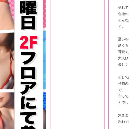
それで
心地の
そんな
す。
憂いを
愛くる
可愛く
大人び
優しく
そして
仔猫の
で、
守って
とでし
気まま
思わず