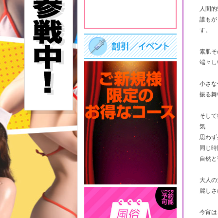
人間的
誰もが
す。
素肌そ
端々し
小さな
振る舞
そして
気
思わず
同じ時
自然と
大人の
麗しさ
今宵は