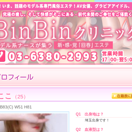
ここ
（25）
B83(C) W51 H81
Q1
出身地は？
埼玉出身です！
Q2
血液型は？