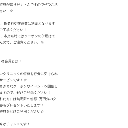
特典が盛りだくさんですのでぜひご活
さい。☆
お、指名料や交通費は別途となります
ご了承ください！
た、本指名時にはクーポンの併用はで
んので、ご注意ください。※
NE@会員とは ！
ンクリニックの特典を存分に受けられ
サービスです！☆
まざまなクーポンやイベントを開催し
ますので、ぜひご登録ください！
れた方には無期限の総額1万円分のク
券もプレゼントいたします！
特典をぜひご利用ください☆
今がチャンスです！！