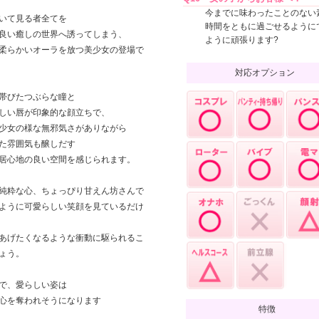
今までに味わったことのない
いて見る者全てを
時間をともに過ごせるように
良い癒しの世界へ誘ってしまう、
ように頑張ります?
柔らかいオーラを放つ美少女の登場で
対応オプション
帯びたつぶらな瞳と
しい唇が印象的な顔立ちで、
少女の様な無邪気さがありながら
た雰囲気も醸しだす
居心地の良い空間を感じられます。
純粋な心、ちょっぴり甘えん坊さんで
ように可愛らしい笑顔を見ているだけ
あげたくなるような衝動に駆られるこ
ょう。
で、愛らしい姿は
心を奪われそうになります
特徴