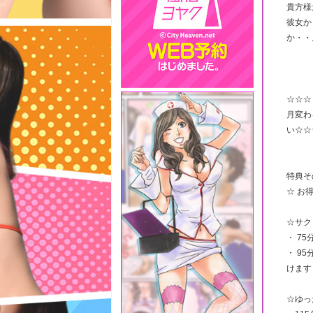
貴方様
彼女か
か・・
☆☆☆
月変わ
い☆☆
特典そ
☆ お
☆サク
・ 75
・ 9
けます
☆ゆっ