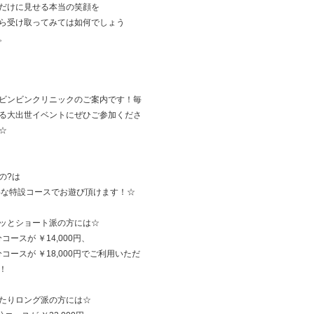
だけに見せる本当の笑顔を
ら受け取ってみては如何でしょう
。
ビンビンクリニックのご案内です！毎
る大出世イベントにぜひご参加くださ
☆
の?は
得な特設コースでお遊び頂けます！☆
ッとショート派の方には☆
分コースが ￥14,000円、
5分コースが ￥18,000円でご利用いただ
！
たりロング派の方には☆