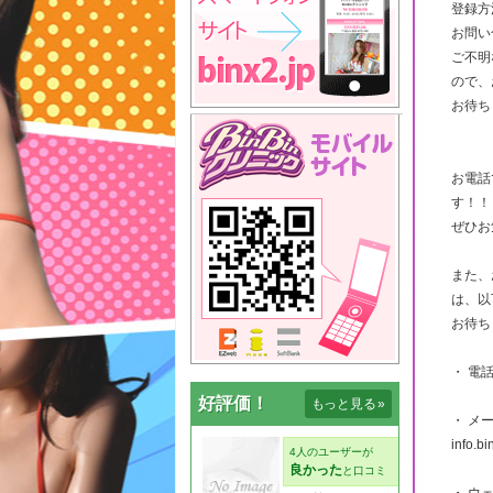
登録方
お問い
ご不明
ので、
お待ち
お電話
す！！
ぜひお
また、
は、以
お待ち
・ 電話
好評価！
もっと見る
»
・ メ
info.b
・ ウェブ