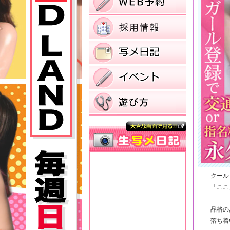
クール
「ここ
品格の
落ち着