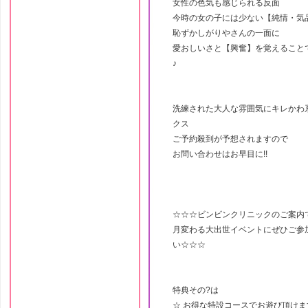
女性の色気も感じられる反面
今時の女の子には少ない【純情・気
恥ずかしがりやさんの一面に
愛おしいさと【興奮】を覚えること
♪
洗練された大人な雰囲気にキレかわ
クス
ご予約殺到が予想されますので
お問い合わせはお早目に!!
☆☆☆ビンビンクリニックのご案内
月変わる大出世イベントにぜひご参
い☆☆☆
特典その?は
☆ お得な特設コースでお遊び頂けま