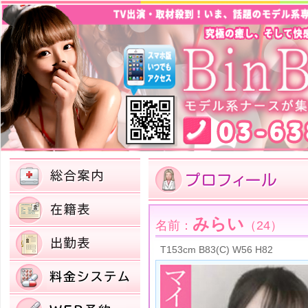
みらい
名前：
（24）
T153cm B83(C) W56 H82