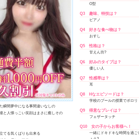
O型
Q3
趣味、特技は？
ピアノ
Q4
好きな食べ物は？
おすし
Q5
性格は？
甘えん坊?
Q6
好みのタイプは？
優しい人
Q7
性感帯は？
耳
Q8
Hなエピソードは？
学校のプールの授業でポロリ
た瞬間夢中になる事間違いなしの
Q9
得意なプレイは？
瞳と人懐っこい笑顔はまさに癒しその
フェザータッチ
Q10
女の子からお客様へ！
一緒にドキドキな時間を過ご
立てる気くばりも出来る
ょう?