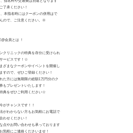
お、指名料や交通費は別途となります
ご了承ください！
た、本指名時にはクーポンの併用はで
んので、ご注意ください。※
NE@会員とは ！
ンクリニックの特典を存分に受けられ
サービスです！☆
まざまなクーポンやイベントを開催し
ますので、ぜひご登録ください！
れた方には無期限の総額1万円分のク
券もプレゼントいたします！
特典をぜひご利用ください☆
今がチャンスです！！
法がわからない方もお気軽にお電話で
合わせください！
な点やお問い合わせも承っております
お気軽にご連絡くださいませ！