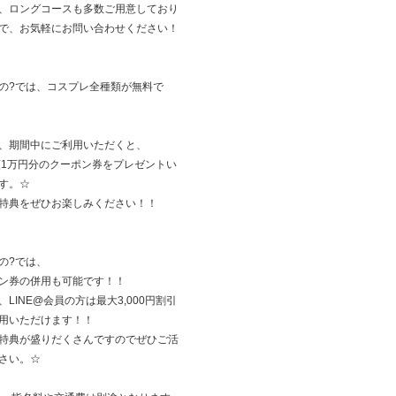
、ロングコースも多数ご用意しており
で、お気軽にお問い合わせください！
の?では、コスプレ全種類が無料で
、期間中にご利用いただくと、
額1万円分のクーポン券をプレゼントい
す。☆
特典をぜひお楽しみください！！
の?では、
ン券の併用も可能です！！
、LINE@会員の方は最大3,000円割引
用いただけます！！
特典が盛りだくさんですのでぜひご活
さい。☆