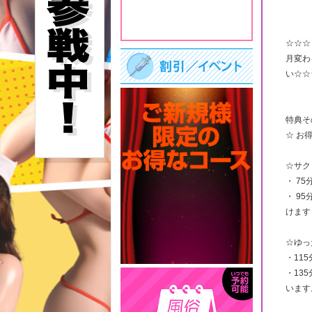
☆☆☆
月変わ
い☆☆
特典そ
☆ お
☆サク
・ 75
・ 9
けます
☆ゆっ
・115
・13
います