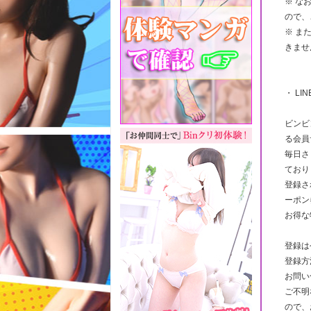
※ な
ので、
※ ま
きませ
・ LI
ビンビ
る会員
毎日さ
ており
登録さ
ーポン
お得な
登録は
登録方
お問い
ご不明
ので、