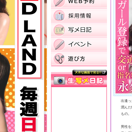
出逢っ
潤んだ
もの。
男性を