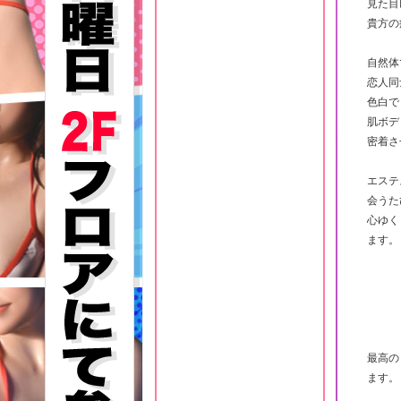
見た目
貴方の
自然体
恋人同
色白で
肌ボデ
密着さ
エステ
会うた
心ゆく
ます。
最高の
ます。