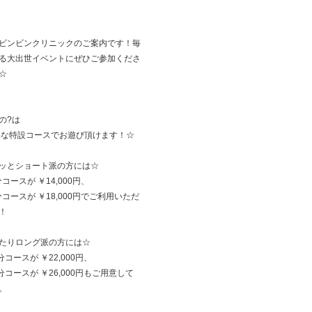
ビンビンクリニックのご案内です！毎
る大出世イベントにぜひご参加くださ
☆
の?は
得な特設コースでお遊び頂けます！☆
ッとショート派の方には☆
分コースが ￥14,000円、
5分コースが ￥18,000円でご利用いただ
！
たりロング派の方には☆
分コースが ￥22,000円、
5分コースが ￥26,000円もご用意して
。