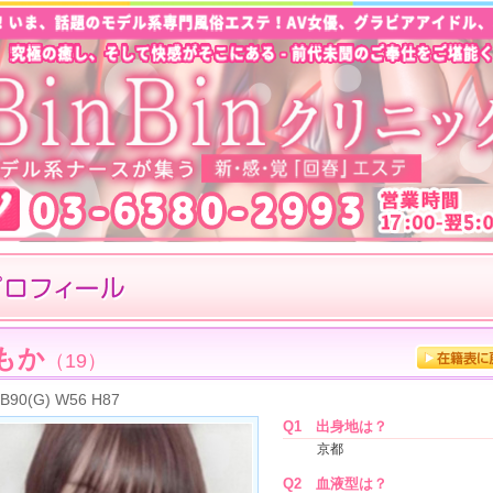
もか
（19）
B90(G) W56 H87
Q1
出身地は？
京都
Q2
血液型は？