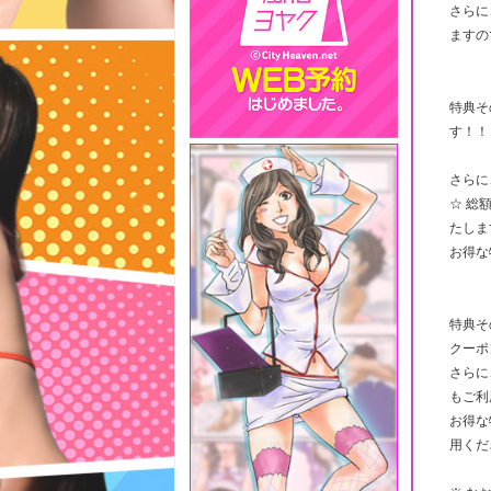
さらに
ますの
特典そ
す！！
さらに
☆ 総
たしま
お得な
特典そ
クーポ
さらに
もご利
お得な
用くだ