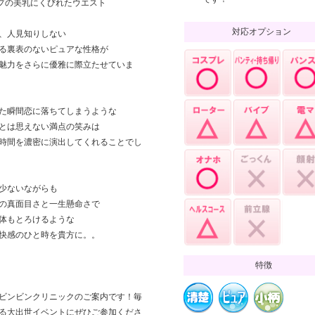
プの美乳にくびれたウエスト
対応オプション
、人見知りしない
る裏表のないピュアな性格が
魅力をさらに優雅に際立たせていま
た瞬間恋に落ちてしまうような
とは思えない満点の笑みは
時間を濃密に演出してくれることでし
少ないながらも
の真面目さと一生懸命さで
体もとろけるような
快感のひと時を貴方に。。
特徴
ビンビンクリニックのご案内です！毎
る大出世イベントにぜひご参加くださ