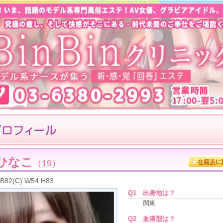
ひなこ
（19）
B82(C) W54 H83
Q1
出身地は？
関東
Q2
血液型は？