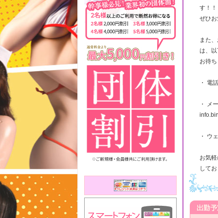
す！！
ぜひお
また、
は、以
お待ち
・ 電話
・ メ
info.b
・ ウェブ
お気軽
してお