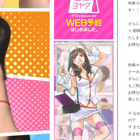
特典そ
す！！
さらに
☆ 総
たしま
お得な
特典そ
クーポ
さらに
もご利
お得な
用くだ
※ な
ので、
※ ま
きませ