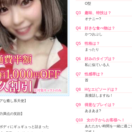
O型
Q3
趣味、特技は？
オナニー?
Q4
好きな食べ物は？
かつおぶし
Q5
性格は？
まったり
Q6
好みのタイプは？
私に似ている人
Q7
性感帯は？
首
Q8
Hなエピソードは？
直接話しますね！
アな癒し系天使】
Q9
得意なプレイは？
あまあま?
力満点の笑顔】
Q10
女の子からお客様へ！
あたたかい時間を一緒に過ご
ボディにギュギュっと詰まった
です！