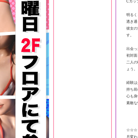
Cカッ
明るく
透き通
彼女の
す。
出会っ
初対面
二人の
ょう。
経験は
持ち前
心も身
素敵な
☆☆☆
月変わ