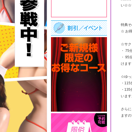
い☆☆
特典そ
☆ お
☆サク
・ 75
・ 9
けます
☆ゆっ
・115
・13
います
さらに
ますの