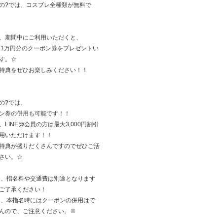
の?では、コスプレ全種類が無料で
、期間中にご利用いただくと、
額1万円分のクーポン券をプレゼントい
す。☆
特典をぜひお楽しみください！！
の?では、
ン券の併用も可能です！！
、LINE@会員の方は最大3,000円割引
用いただけます！！
特典が盛りだくさんですのでぜひご活
さい。☆
お、指名料や交通費は別途となります
ご了承ください！
た、本指名時にはクーポンの併用はで
んので、ご注意ください。※