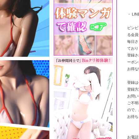
・ LI
ビンビ
る会員
毎日さ
ており
登録さ
ーポン
お得な
登録は
登録方
お問い
ご不明
ので、
お待ち
お電話