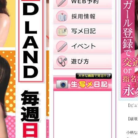
【ピュ
【破壊
小柄な