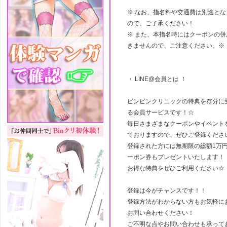
※ なお、指名料や交通費は別途とな
ので、ご了承ください！
※ また、本指名時にはクーポンの併
きませんので、ご注意ください。※
・ LINE@会員とは ！
ビンビンクリニックの特典を存分に
る会員サービスです！☆
毎日さまざまなクーポンやイベント
ておりますので、ぜひご登録くださ
登録された方には無期限の総額1万
ーポン券もプレゼントいたします！
お得な特典をぜひご利用ください☆
登録は今がチャンスです！！
登録方法がわからない方もお気軽に
お問い合わせください！
ご不明な点やお問い合わせも承って