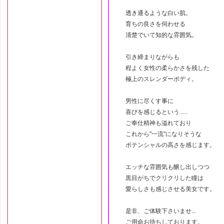
透き通るような白い肌。
育ちの良さを伺わせる
清楚でいて知的な雰囲気。
引き締まりながらも
程よく女性の柔らかさを残した
極上のスレンダーボディ。
男性に尽くす事に
喜びを感じるという.....
ご奉仕精神も溢れており
これから"一流"になりそうな
ポテンシャルの高さを感じます。
エッチな雰囲気も醸し出しつつ
黒目がちでクリクリした瞳は
愛らしさも感じさせる美女です。
是非、ご体験下さいませ...
ご用命お待ちしております。