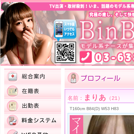
まりあ
名前：
（21）
T160cm B84(D) W53 H83