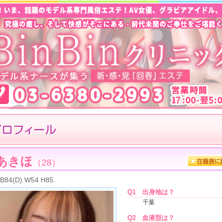
あきほ
（28）
B84(D) W54 H85
Q1
出身地は？
千葉
Q2
血液型は？