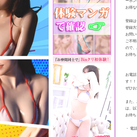
ーポン
お得な
登録は
登録方
お問い
ご不明
ので、
お待ち
お電話
す！！
ぜひお
また、
は、以
お待ち
・ 電話