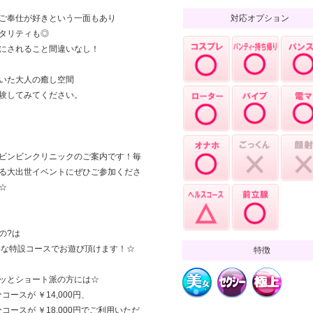
ご奉仕が好きという一面もあり
対応オプション
タリティも◎
にされること間違いなし！
いた大人の癒し空間
験してみてください。
ビンビンクリニックのご案内です！毎
る大出世イベントにぜひご参加くださ
☆
の?は
得な特設コースでお遊び頂けます！☆
特徴
ッとショート派の方には☆
分コースが ￥14,000円、
5分コースが ￥18,000円でご利用いただ