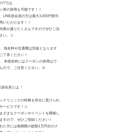
の?では、
ン券の併用も可能です！！
、LINE@会員の方は最大3,000円割引
用いただけます！！
特典が盛りだくさんですのでぜひご活
さい。☆
お、指名料や交通費は別途となります
ご了承ください！
た、本指名時にはクーポンの併用はで
んので、ご注意ください。※
NE@会員とは ！
ンクリニックの特典を存分に受けられ
サービスです！☆
まざまなクーポンやイベントを開催し
ますので、ぜひご登録ください！
れた方には無期限の総額1万円分のク