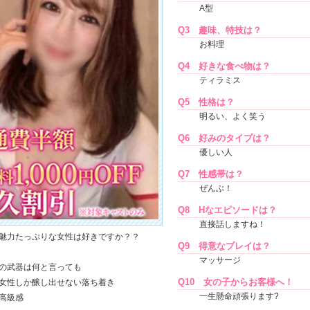
A型
Q3
趣味、特技は？
お料理
Q4
好きな食べ物は？
ティラミス
Q5
性格は？
明るい、よく笑う
Q6
好みのタイプは？
優しい人
Q7
性感帯は？
ぜんぶ！
Q8
Hなエピソードは？
直接話しますね！
魅力たっぷりな女性は好きですか？？
Q9
得意なプレイは？
マッサージ
の武器は何と言っても
Q10
女の子からお客様へ！
女性しか醸し出せない落ち着き
一生懸命頑張ります?
高級感