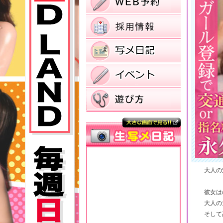
大人の
彼女は
大人の
そして