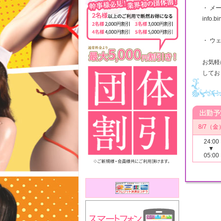
・ メ
info.b
・ ウェブ
お気軽
してお
8/7（金
24:00
▼
05:00