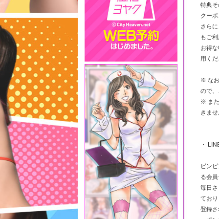
特典そ
クーポ
さらに
もご利
お得な
用くだ
※ な
ので、
※ ま
きませ
・ LI
ビンビ
る会員
毎日さ
ており
登録さ