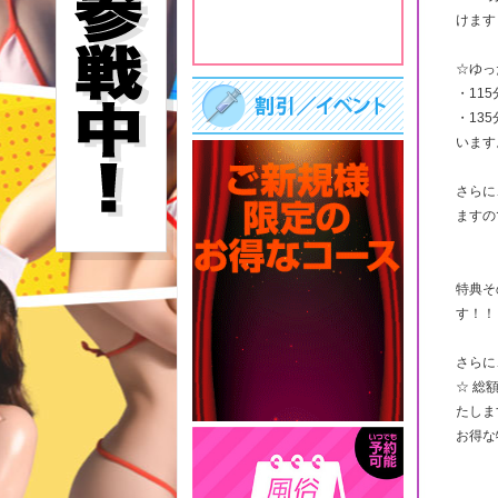
けます
☆ゆっ
・115
・13
います
さらに
ますの
特典そ
す！！
さらに
☆ 総
たしま
お得な