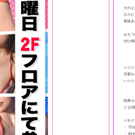
その上
ホスピ
骨抜き
おちつ
ぜひ体
☆☆☆
月変わ
い☆☆
特典そ
☆ お
☆サク
・ 75
・ 9