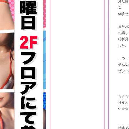
見た目
女
体験せ
またお
お話し
時折見
した。
一つ一
そんな
ぜひご
☆☆☆
月変わ
い☆☆
特典そ