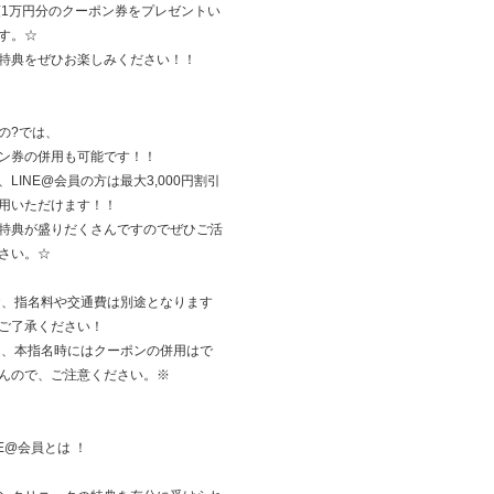
額1万円分のクーポン券をプレゼントい
す。☆
特典をぜひお楽しみください！！
の?では、
ン券の併用も可能です！！
、LINE@会員の方は最大3,000円割引
用いただけます！！
特典が盛りだくさんですのでぜひご活
さい。☆
お、指名料や交通費は別途となります
ご了承ください！
た、本指名時にはクーポンの併用はで
んので、ご注意ください。※
NE@会員とは ！