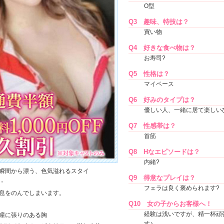
O型
Q3
趣味、特技は？
買い物
Q4
好きな食べ物は？
お寿司?
Q5
性格は？
マイペース
Q6
好みのタイプは？
優しい人、一緒に居て楽しい
Q7
性感帯は？
首筋
Q8
Hなエピソードは？
内緒?
瞬間から漂う、色気溢れるスタイ
Q9
得意なプレイは？
・
フェラは良く褒められます?
息をのんでしまいます。
Q10
女の子からお客様へ！
経験は浅いですが、精一杯頑
瞳に張りのある胸
す♪