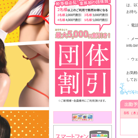
は、以
お待ち
・ 電話
・ メ
info.b
・ ウェブ
お気軽
してお
8/6（木