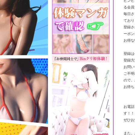
ビンビ
る会員
毎日さ
ており
登録さ
ーポン
お得な
登録は
登録方
お問い
ご不明
ので、
お待ち
お電話
す！！
ぜひお
また、