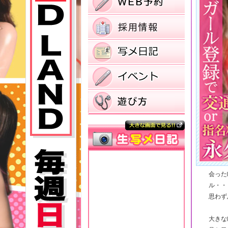
会った
ル・・
思わず
大きな