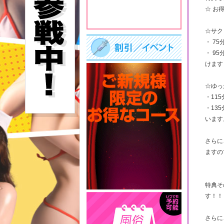
☆ お
☆サク
・ 75
・ 9
けます
☆ゆっ
・115
・13
います
さらに
ますの
特典そ
す！！
さらに