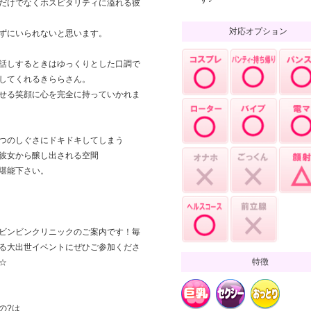
だけでなくホスピタリティに溢れる彼
対応オプション
ずにいられないと思います。
話しするときはゆっくりとした口調で
してくれるきららさん。
せる笑顔に心を完全に持っていかれま
つのしぐさにドキドキしてしまう
彼女から醸し出される空間
堪能下さい。
ビンビンクリニックのご案内です！毎
る大出世イベントにぜひご参加くださ
特徴
☆
の?は