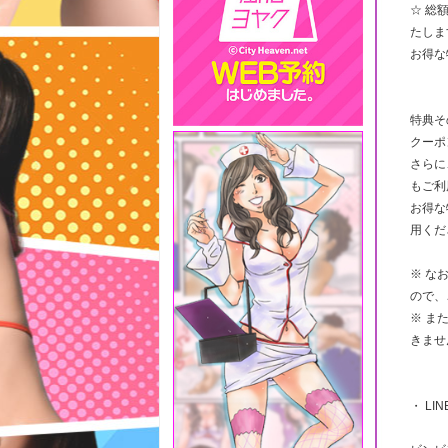
☆ 総
たしま
お得な
特典そ
クーポ
さらに
もご利
お得な
用くだ
※ な
ので、
※ ま
きませ
・ LI