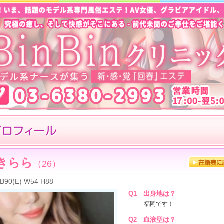
きらら
（26）
B90(E) W54 H88
Q1
出身地は？
福岡です！
Q2
血液型は？