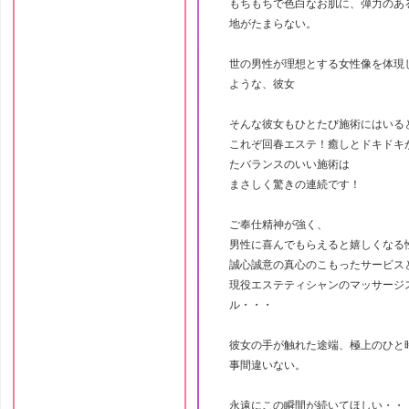
もちもちで色白なお肌に、弾力のあ
地がたまらない。
世の男性が理想とする女性像を体現
ような、彼女
そんな彼女もひとたび施術にはいる
これぞ回春エステ！癒しとドキドキ
たバランスのいい施術は
まさしく驚きの連続です！
ご奉仕精神が強く、
男性に喜んでもらえると嬉しくなる
誠心誠意の真心のこもったサービス
現役エステティシャンのマッサージ
ル・・・
彼女の手が触れた途端、極上のひと
事間違いない。
永遠にこの瞬間が続いてほしい・・