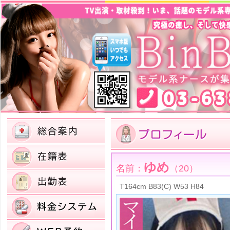
ゆめ
名前：
（20）
T164cm B83(C) W53 H84