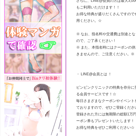
さらに、LINE@会員の方は最大3,0
もご利用いただけます！！
お得な特典が盛りだくさんですので
用ください。☆
※ なお、指名料や交通費は別途とな
ので、ご了承ください！
※ また、本指名時にはクーポンの併
きませんので、ご注意ください。※
・ LINE@会員とは ！
ビンビンクリニックの特典を存分に
る会員サービスです！☆
毎日さまざまなクーポンやイベント
ておりますので、ぜひご登録くださ
登録された方には無期限の総額1万
ーポン券もプレゼントいたします！
お得な特典をぜひご利用ください☆