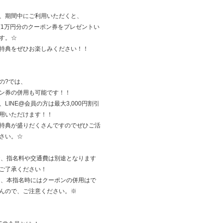
、期間中にご利用いただくと、
額1万円分のクーポン券をプレゼントい
す。☆
特典をぜひお楽しみください！！
の?では、
ン券の併用も可能です！！
、LINE@会員の方は最大3,000円割引
用いただけます！！
特典が盛りだくさんですのでぜひご活
さい。☆
お、指名料や交通費は別途となります
ご了承ください！
た、本指名時にはクーポンの併用はで
んので、ご注意ください。※