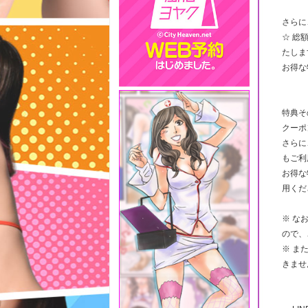
さらに
☆ 総
たしま
お得な
特典そ
クーポ
さらに
もご利
お得な
用くだ
※ な
ので、
※ ま
きませ