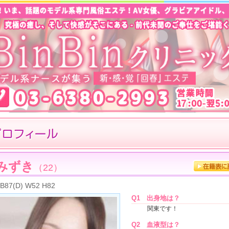
みずき
（22）
B87(D) W52 H82
Q1
出身地は？
関東です！
Q2
血液型は？