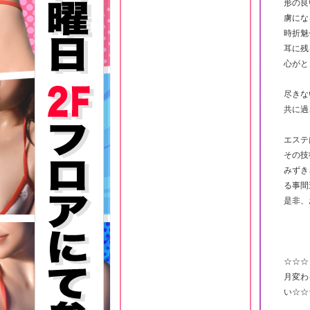
形の良
虜にな
時折魅
耳に残
心がと
尽きな
共に過
エステ
その技
みずき
る事間
是非、
☆☆☆
月変わ
い☆☆