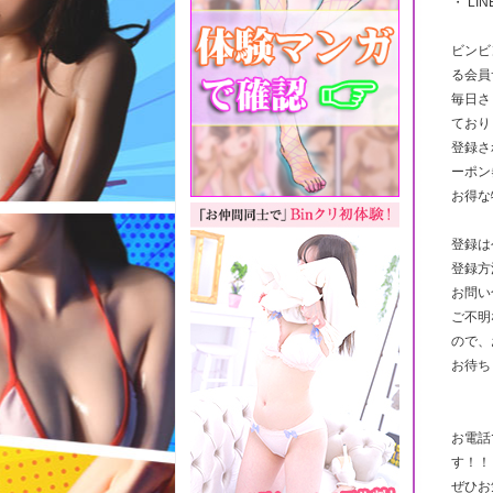
・ LI
ビンビ
る会員
毎日さ
ており
登録さ
ーポン
お得な
登録は
登録方
お問い
ご不明
ので、
お待ち
お電話
す！！
ぜひお