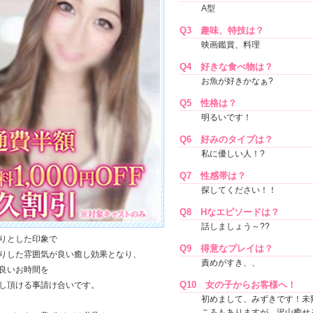
A型
Q3
趣味、特技は？
映画鑑賞、料理
Q4
好きな食べ物は？
お魚が好きかなぁ?
Q5
性格は？
明るいです！
Q6
好みのタイプは？
私に優しい人！?
Q7
性感帯は？
探してください！！
Q8
Hなエピソードは？
話しましょう～??
りとした印象で
Q9
得意なプレイは？
りした雰囲気が良い癒し効果となり、
責めがすき、、
良いお時間を
Q10
女の子からお客様へ！
し頂ける事請け合いです。
初めまして、みずきです！未
ころもありますが、沢山癒せ