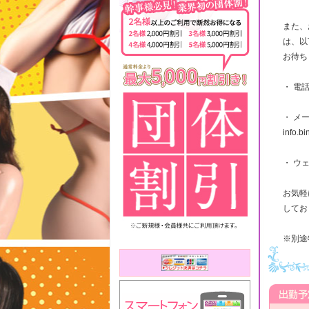
また、
は、以
お待ち
・ 電話
・ メ
info.b
・ ウェブ
お気軽
してお
※別途