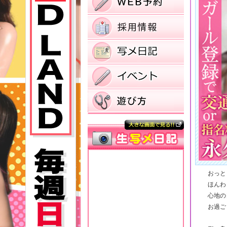
おっと
ほんわ
心地の
お過ご