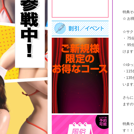
特典そ
☆ お
☆サク
・ 75
・ 9
けます
☆ゆっ
・115
・13
います
さらに
ますの
特典そ
す！！