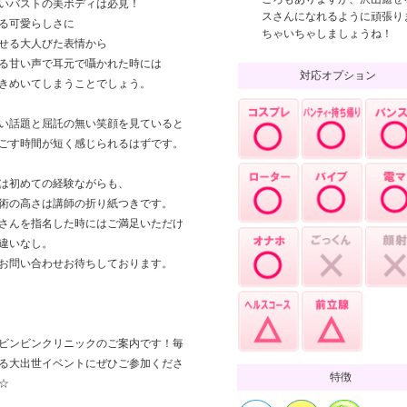
いバストの美ボディは必見！
スさんになれるように頑張り
る可愛らしさに
ちゃいちゃしましょうね！
せる大人びた表情から
る甘い声で耳元で囁かれた時には
対応オプション
きめいてしまうことでしょう。
い話題と屈託の無い笑顔を見ていると
ごす時間が短く感じられるはずです。
は初めての経験ながらも、
術の高さは講師の折り紙つきです。
さんを指名した時にはご満足いただけ
違いなし。
お問い合わせお待ちしております。
ビンビンクリニックのご案内です！毎
る大出世イベントにぜひご参加くださ
特徴
☆