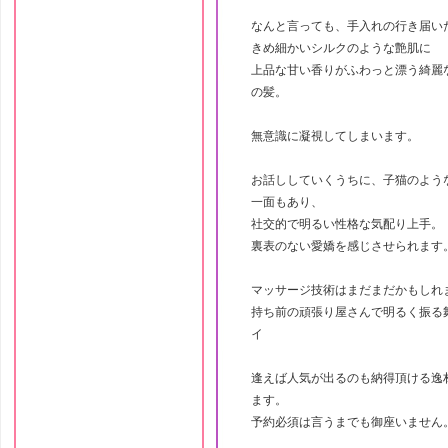
なんと言っても、手入れの行き届い
きめ細かいシルクのような艶肌に
上品な甘い香りがふわっと漂う綺麗
の髪。
無意識に凝視してしまいます。
お話ししていくうちに、子猫のよう
一面もあり、
社交的で明るい性格な気配り上手。
裏表のない愛嬌を感じさせられます
マッサージ技術はまだまだかもしれ
持ち前の頑張り屋さんで明るく振る
イ
逢えば人気が出るのも納得頂ける逸
ます。
予約必須は言うまでも御座いません