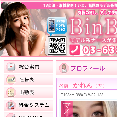
かれん
名前：
（22）
T163cm B88(E) W52 H83