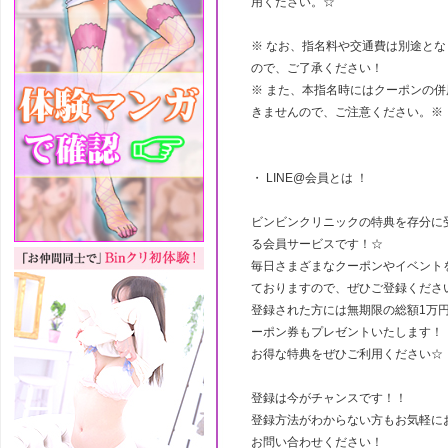
用ください。☆
※ なお、指名料や交通費は別途とな
ので、ご了承ください！
※ また、本指名時にはクーポンの併
きませんので、ご注意ください。※
・ LINE@会員とは ！
ビンビンクリニックの特典を存分に
る会員サービスです！☆
毎日さまざまなクーポンやイベント
ておりますので、ぜひご登録くださ
登録された方には無期限の総額1万
ーポン券もプレゼントいたします！
お得な特典をぜひご利用ください☆
登録は今がチャンスです！！
登録方法がわからない方もお気軽に
お問い合わせください！