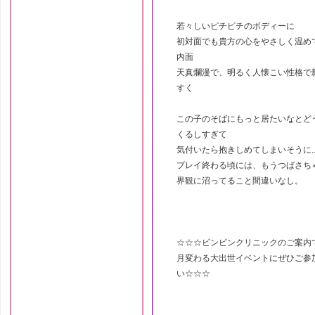
若々しいピチピチのボディーに
初対面でも貴方の心をやさしく温め
内面
天真爛漫で、明るく人懐こい性格で
すく
この子のそばにもっと居たいなとど
くるしすぎて
気付いたら抱きしめてしまいそうに..
プレイ終わる頃には、もうつばさち
界観に沼ってること間違いなし。
☆☆☆ビンビンクリニックのご案内
月変わる大出世イベントにぜひご参
い☆☆☆