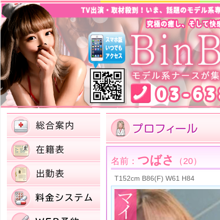
つばさ
名前：
（20）
T152cm B86(F) W61 H84