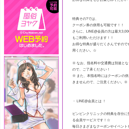
特典その?では、
クーポン券の併用も可能です！！
さらに、LINE@会員の方は最大3,0
もご利用いただけます！！
お得な特典が盛りだくさんですので
用ください。☆
※ なお、指名料や交通費は別途とな
ので、ご了承ください！
※ また、本指名時にはクーポンの併
きませんので、ご注意ください。※
・ LINE@会員とは ！
ビンビンクリニックの特典を存分に
る会員サービスです！☆
毎日さまざまなクーポンやイベント