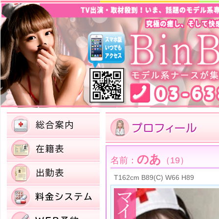
のあ
名前：
（19）
T162cm B89(C) W66 H89