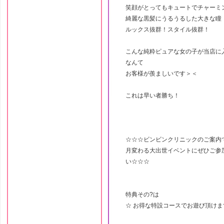
笑顔がとってもキュートでチャーミ
綺麗な黒髪にうるうるした大きな瞳
ルックス抜群！スタイル抜群！
こんな純粋ピュアな女の子が当店に
なんて
お客様が羨ましいです＞＜
これは早い者勝ち！
☆☆☆ビンビンクリニックのご案内
月変わる大出世イベントにぜひご参
い☆☆☆
特典その?は
☆ お得な特設コースでお遊び頂けま