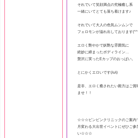
それでいて笑顔満点の究極癒し系
一緒にいてとても落ち着けます♪
それでいて大人の色気ムンムンで
フェロモンが溢れ出しております(^^
エロく艶やかで妖艶な雰囲気に
絶妙に締まったボディライン…
贅沢に実ったEカップのおっぱい。
とにかくエロいです(/ω\)
是非、エロく癒されたい殿方はご賞
ませ！！
☆☆☆ビンビンクリニックのご案内
月変わる大出世イベントにぜひご参
い☆☆☆