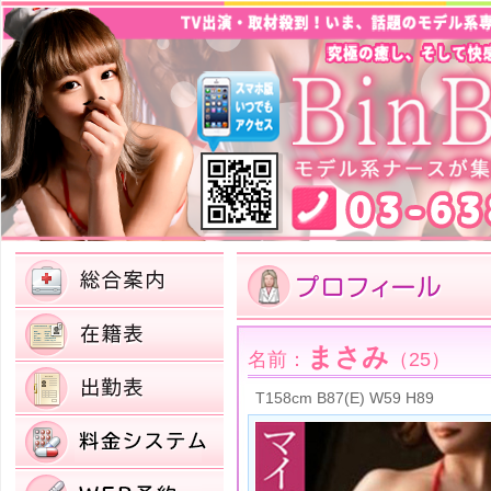
まさみ
名前：
（25）
T158cm B87(E) W59 H89