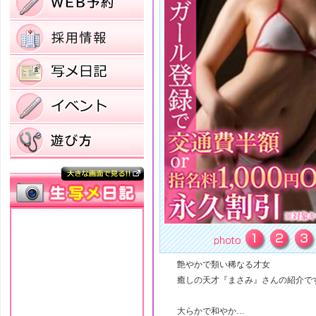
艶やかで類い稀なる才女
癒しの天才『まさみ』さんの紹介で
大らかで和やか…