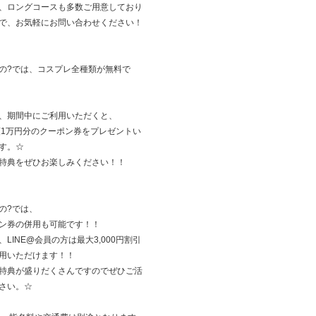
、ロングコースも多数ご用意しており
で、お気軽にお問い合わせください！
の?では、コスプレ全種類が無料で
、期間中にご利用いただくと、
額1万円分のクーポン券をプレゼントい
す。☆
特典をぜひお楽しみください！！
の?では、
ン券の併用も可能です！！
、LINE@会員の方は最大3,000円割引
用いただけます！！
特典が盛りだくさんですのでぜひご活
さい。☆