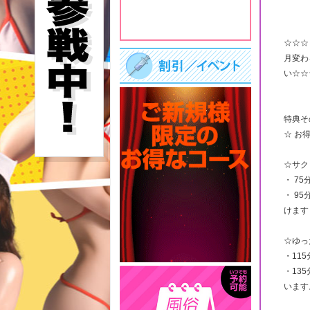
☆☆☆
月変わ
い☆☆
特典そ
☆ お
☆サク
・ 75
・ 9
けます
☆ゆっ
・115
・13
います