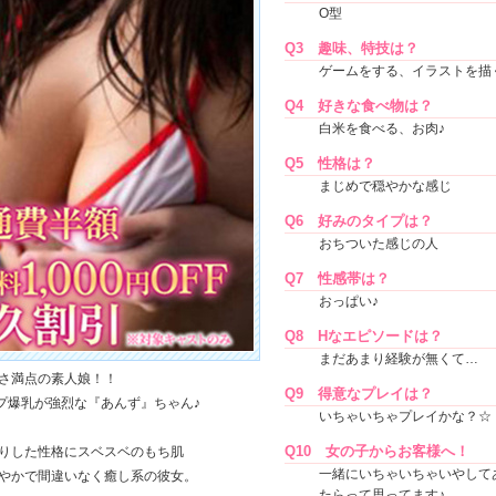
O型
Q3
趣味、特技は？
ゲームをする、イラストを描
Q4
好きな食べ物は？
白米を食べる、お肉♪
Q5
性格は？
まじめで穏やかな感じ
Q6
好みのタイプは？
おちついた感じの人
Q7
性感帯は？
おっぱい♪
Q8
Hなエピソードは？
まだあまり経験が無くて…
さ満点の素人娘！！
Q9
得意なプレイは？
プ爆乳が強烈な『あんず』ちゃん♪
いちゃいちゃプレイかな？☆
Q10
女の子からお客様へ！
りした性格にスベスベのもち肌
一緒にいちゃいちゃいやして
やかで間違いなく癒し系の彼女。
たらって思ってます♪