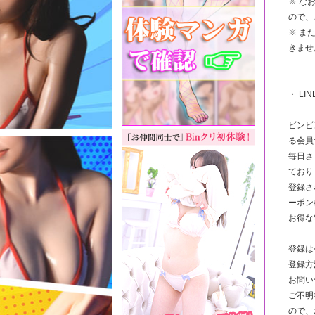
※ な
ので、
※ ま
きませ
・ LI
ビンビ
る会員
毎日さ
ており
登録さ
ーポン
お得な
登録は
登録方
お問い
ご不明
ので、