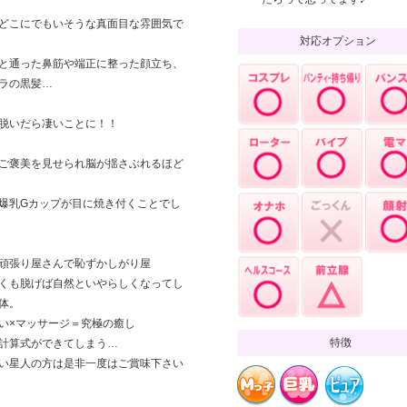
どこにでもいそうな真面目な雰囲気で
対応オプション
と通った鼻筋や端正に整った顔立ち、
ラの黒髪…
脱いだら凄いことに！！
ご褒美を見せられ脳が揺さぶれるほど
爆乳Gカップが目に焼き付くことでし
頑張り屋さんで恥ずかしがり屋
くも脱げば自然といやらしくなってし
体。
い×マッサージ＝究極の癒し
特徴
計算式ができてしまう…
い星人の方は是非一度はご賞味下さい