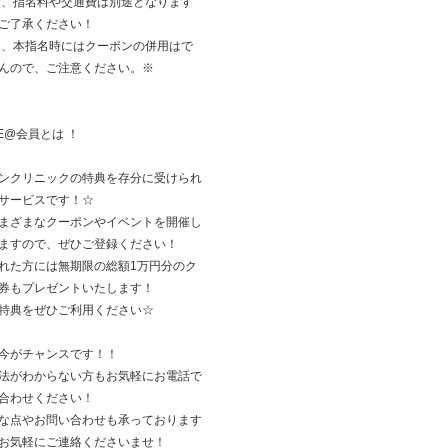
お、指名料や交通費は別途となります
ご了承ください！
た、本指名時にはクーポンの併用はで
んので、ご注意ください。※
NE@会員とは ！
ンクリニックの特典を存分に受けられ
サービスです！☆
まざまなクーポンやイベントを開催し
ますので、ぜひご登録ください！
れた方には無期限の総額1万円分のク
券もプレゼントいたします！
特典をぜひご利用ください☆
今がチャンスです！！
法がわからない方もお気軽にお電話で
合わせください！
な点やお問い合わせも承っております
お気軽にご連絡くださいませ！