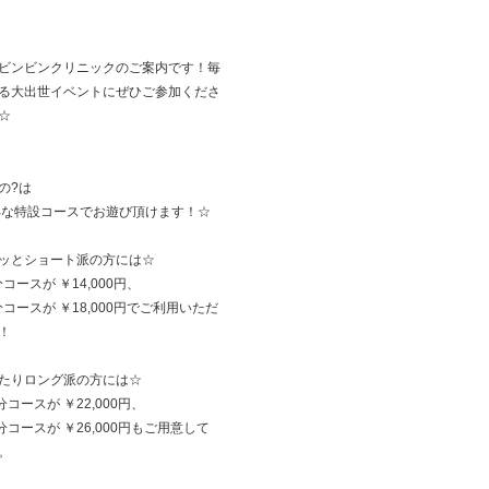
ビンビンクリニックのご案内です！毎
る大出世イベントにぜひご参加くださ
☆
の?は
得な特設コースでお遊び頂けます！☆
ッとショート派の方には☆
分コースが ￥14,000円、
5分コースが ￥18,000円でご利用いただ
！
たりロング派の方には☆
分コースが ￥22,000円、
5分コースが ￥26,000円もご用意して
。