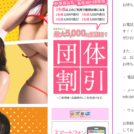
お待ち
お電話
す！！
ぜひお
また、
は、以
お待ち
・ 電話
・ メ
info.b
・ ウェブ
お気軽
してお