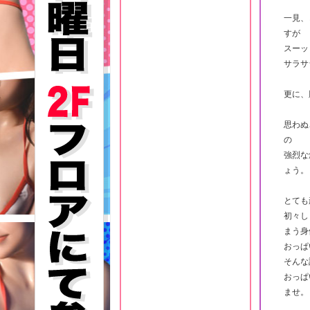
一見、
すが
スーッ
サラサ
更に、
思わぬ
の
強烈な
ょう。
とても
初々し
まう身
おっぱ
そんな
おっぱ
ませ。