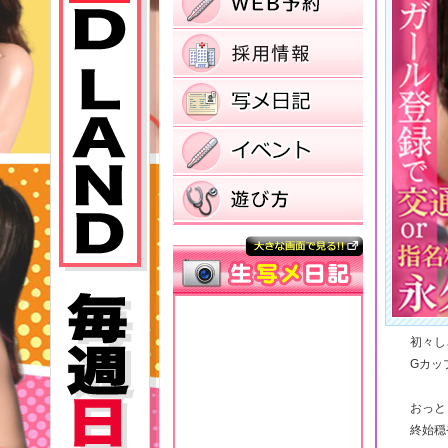
初々し
Gカッ
おっと
終始穏