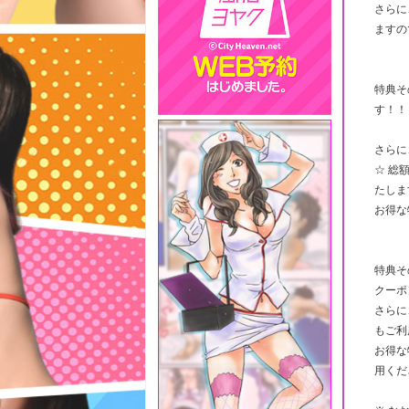
さらに
ますの
特典そ
す！！
さらに
☆ 総
たしま
お得な
特典そ
クーポ
さらに
もご利
お得な
用くだ