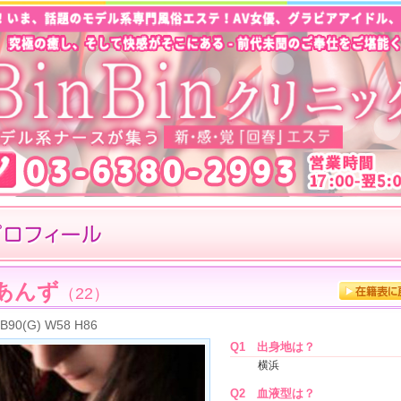
あんず
（22）
B90(G) W58 H86
Q1
出身地は？
横浜
Q2
血液型は？