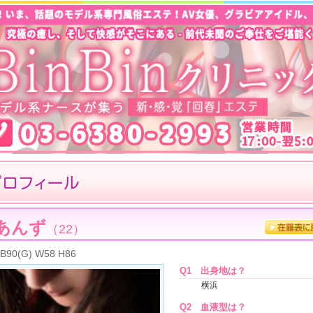
あんず
（22）
B90(G) W58 H86
Q1
出身地は？
横浜
Q2
血液型は？