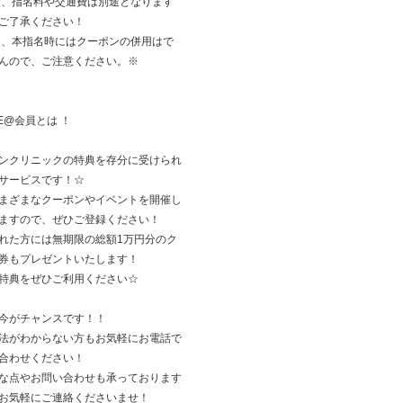
お、指名料や交通費は別途となります
ご了承ください！
た、本指名時にはクーポンの併用はで
んので、ご注意ください。※
NE@会員とは ！
ンクリニックの特典を存分に受けられ
サービスです！☆
まざまなクーポンやイベントを開催し
ますので、ぜひご登録ください！
れた方には無期限の総額1万円分のク
券もプレゼントいたします！
特典をぜひご利用ください☆
今がチャンスです！！
法がわからない方もお気軽にお電話で
合わせください！
な点やお問い合わせも承っております
お気軽にご連絡くださいませ！