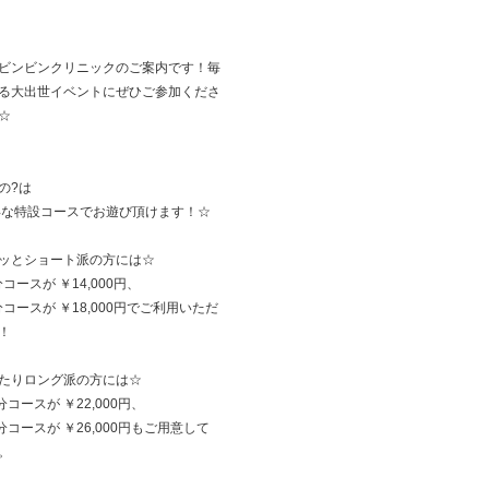
ビンビンクリニックのご案内です！毎
る大出世イベントにぜひご参加くださ
☆
の?は
得な特設コースでお遊び頂けます！☆
ッとショート派の方には☆
分コースが ￥14,000円、
5分コースが ￥18,000円でご利用いただ
！
たりロング派の方には☆
分コースが ￥22,000円、
5分コースが ￥26,000円もご用意して
。