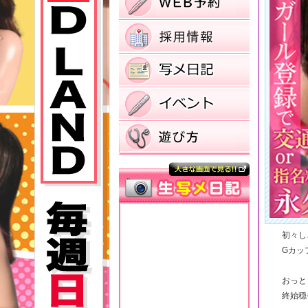
初々し
Gカッ
おっと
終始穏