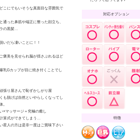
どこにでもいそうな真面目な雰囲気で
対応オプション
と通った鼻筋や端正に整った顔立ち、
ラの黒髪…
脱いだら凄いことに！！
ご褒美を見せられ脳が揺さぶれるほど
爆乳Gカップが目に焼き付くことでし
頑張り屋さんで恥ずかしがり屋
くも脱げば自然といやらしくなってし
体。
い×マッサージ＝究極の癒し
特徴
計算式ができてしまう…
い星人の方は是非一度はご賞味下さい