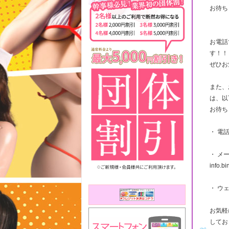
お待ち
お電話
す！！
ぜひお
また、
は、以
お待ち
・ 電話
・ メ
info.b
・ ウェブ
お気軽
してお