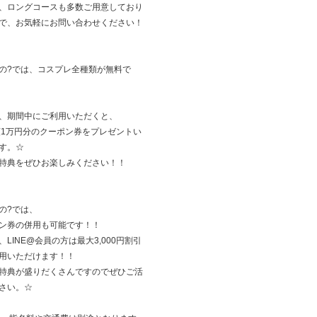
、ロングコースも多数ご用意しており
で、お気軽にお問い合わせください！
の?では、コスプレ全種類が無料で
、期間中にご利用いただくと、
額1万円分のクーポン券をプレゼントい
す。☆
特典をぜひお楽しみください！！
の?では、
ン券の併用も可能です！！
、LINE@会員の方は最大3,000円割引
用いただけます！！
特典が盛りだくさんですのでぜひご活
さい。☆