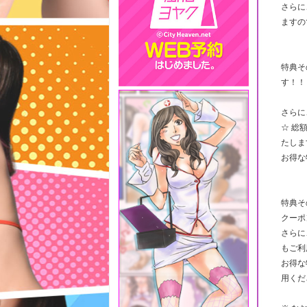
さらに
ますの
特典そ
す！！
さらに
☆ 総
たしま
お得な
特典そ
クーポ
さらに
もご利
お得な
用くだ