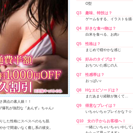
O型
Q3
趣味、特技は？
ゲームをする、イラストを描
Q4
好きな食べ物は？
白米を食べる、お肉♪
Q5
性格は？
まじめで穏やかな感じ
Q6
好みのタイプは？
おちついた感じの人
Q7
性感帯は？
おっぱい♪
Q8
Hなエピソードは？
まだあまり経験が無くて…
さ満点の素人娘！！
Q9
得意なプレイは？
プ爆乳が強烈な『あんず』ちゃん♪
いちゃいちゃプレイかな？☆
Q10
女の子からお客様へ！
りした性格にスベスベのもち肌
一緒にいちゃいちゃいやして
やかで間違いなく癒し系の彼女。
たらって思ってます♪