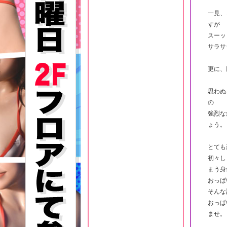
一見、
すが
スーッ
サラサ
更に、
思わぬ
の
強烈な
ょう。
とても
初々し
まう身
おっぱ
そんな
おっぱ
ませ。