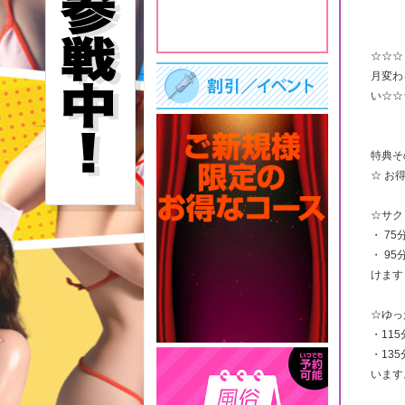
☆☆☆
月変わ
い☆☆
特典そ
☆ お
☆サク
・ 75
・ 9
けます
☆ゆっ
・115
・13
います