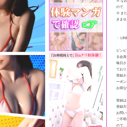
※ な
ので、
※ ま
きませ
・ LI
ビンビ
る会員
毎日さ
ており
登録さ
ーポン
お得な
登録は
登録方
お問い
ご不明
ので、