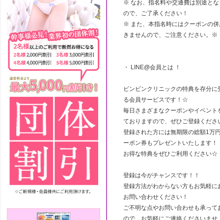
※ なお、指名料や交通費は別途とな
ので、ご了承ください！
※ また、本指名時にはクーポンの併
きませんので、ご注意ください。※
・ LINE@会員とは ！
ビンビンクリニックの特典を存分に
る会員サービスです！☆
毎日さまざまなクーポンやイベント
ておりますので、ぜひご登録くださ
登録された方には無期限の総額1万
ーポン券もプレゼントいたします！
お得な特典をぜひご利用ください☆
登録は今がチャンスです！！
登録方法がわからない方もお気軽に
お問い合わせください！
ご不明な点やお問い合わせも承って
ので、お気軽にご連絡くださいませ