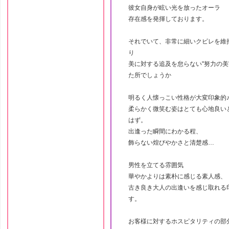
彼女自身が眩い光を放ったオーラ
存在感を発揮しております。
それでいて、非常に細いクビレを維
り
美に対する追及を怠らない"努力の美
た所でしょうか
明るく人懐っこい性格が大変印象的
柔らかく微笑む姿はとても心地良い
はず。
出逢った瞬間にわかる程、
飾らない煌びやかさと清楚感…
男性を立てる雰囲気
華やかよりは素朴に感じる素人感、
古き良き大人の出逢いを感じ取れる
す。
お客様に対するホスピタリティの部