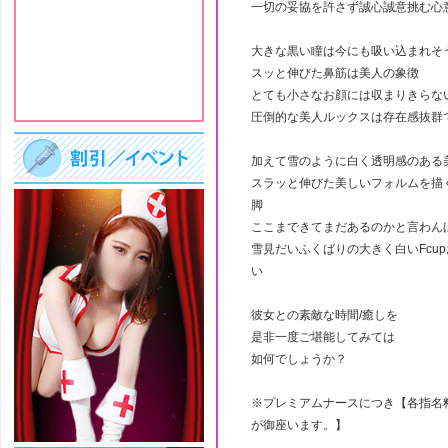
一切の妥協を許さず誠心誠意挑む心
大きな黒い瞳は今にも吸い込まれそ
スッと伸びた鼻筋は美人の象徴
とても小さなお顔には収まりきらな
圧倒的な美人ルックスは存在感抜群
加えて雪のように白く透明感のある
スラッと伸びた美しいフォルムを描
脚
ここまできてまだあるのかと言わん
雪見だいふくばりの大きく白いFcu
い
彼女との素敵な時間/癒しを
是非一度ご堪能してみては
如何でしょうか？
※プレミアムナースにつき【各指名
が御座います。】