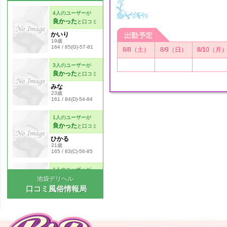
8/8（土）
8/9（日）
8/10（月
池袋デリヘル
口コミ風俗情報局