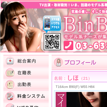
しほ
名前：
（21）
T164cm B90(F) W55 H84