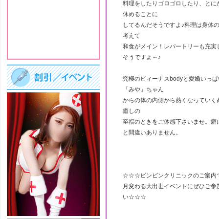
料理をしたりゴロゴロしたり、とに
休めることに
してるんだそうですよ♪料理は身体
考えて
和食がメイン！レパートリーも充実
そうですよ～♪
究極のビィーナスbodyと愛嬌いっ
「みや」ちゃん
からの体の内側から熱くなっていく
癒しの
至福のときをご体感下さいませ。癖
と間違いありません。
☆☆☆ビンビンクリニックのご案内
月変わる大出世イベントにぜひご参
い☆☆☆