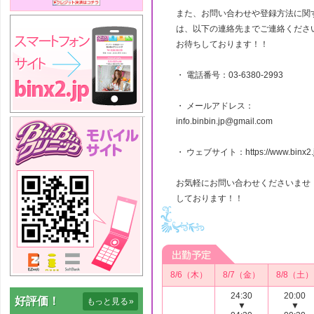
また、お問い合わせや登録方法に関
は、以下の連絡先までご連絡くださ
お待ちしております！！
・ 電話番号：03-6380-2993
・ メールアドレス：
info.binbin.jp@gmail.com
・ ウェブサイト：https://www.binx2.j
お気軽にお問い合わせくださいませ
しております！！
8/6（木）
8/7（金）
8/8（土）
24:30
20:00
好評価！
もっと見る
»
▼
▼