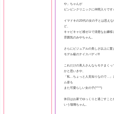
や」ちゃんが
ビンビンクリニックに仲間入りです
イマドキの20代の女の子とは思えな
ど、
キャピキャピ感ゼロで清楚なお嬢様
雰囲気のみやちゃん。
さらにビジュアルの美しさ以上に驚
モデル級のナイスバディ!!!
これだけの美人さんならモテまくっ
かと思いきや、
「私…ちょっと人見知りなので…」
ム姿も
また可愛らしい女の子(*^^*)
休日はお家でゆっくりと過ごすこと
いう瑠璃ちゃん。