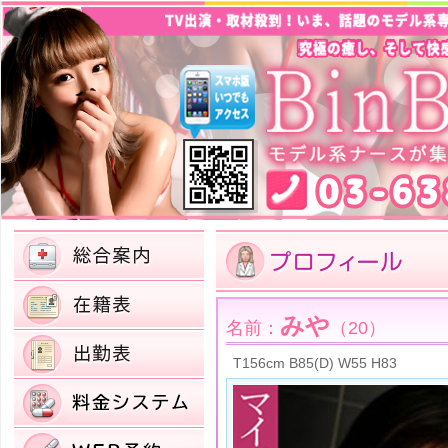
みや
名前：
（20）
T156cm B85(D) W55 H83