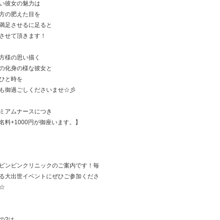
い彼女の魅力は
方の肥えた目を
満足させるに足ると
させて頂きます！
方様の思い描く
の化身の様な彼女と
ひと時を
も御過ごしくださいませ☆彡
ミアムナースにつき
名料+1000円が御座います。】
ビンビンクリニックのご案内です！毎
る大出世イベントにぜひご参加くださ
☆
の?は