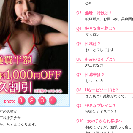
O型
Q3
趣味、特技は？
映画鑑賞、お買い物、美容関
Q4
好きな食べ物は？
マカロン
Q5
性格は？
おっとりしてます
Q6
好みのタイプは？
紳士的な方
Q7
性感帯は？
しつこい方
Q8
Hなエピソードは？
まだあまり経験がなくて。。
Q9
得意なプレイは？
どの逸材が…
密着はぐすること！
正統派美少女
Q10
女の子からお客様へ！
か』ちゃんになります。
初めてですが、頑張って癒し
たいと思います！