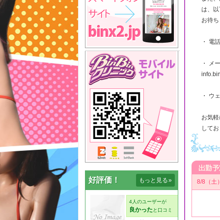
は、以
お待ち
・ 電話
・ メ
info.b
・ ウェブ
お気軽
してお
好評価！
もっと見る
»
8/8（土