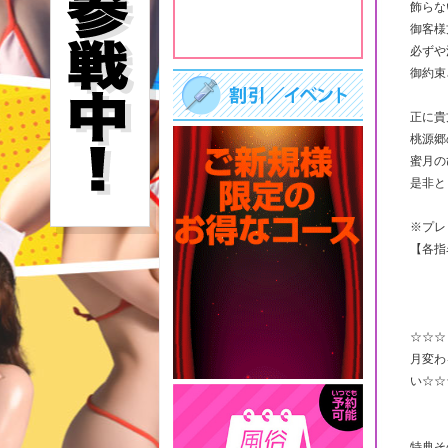
飾らな
御客様
必ずや
御約束
正に貴
桃源郷
蜜月の
是非と
※プレ
【各指
☆☆☆
月変わ
い☆☆
特典そ