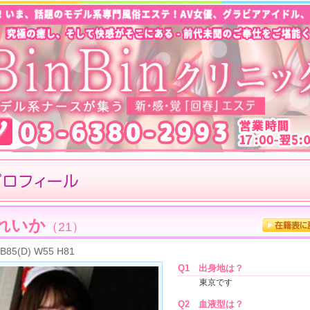
れいか
（21）
B85(D) W55 H81
Q1
出身地は？
東京です
Q2
血液型は？