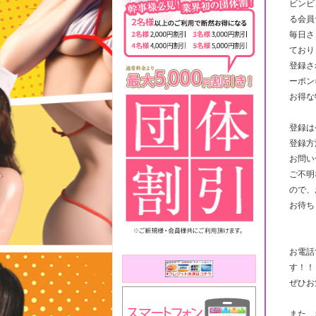
ビンビ
る会員
毎日さ
ており
登録さ
ーポン
お得な
登録は
登録方
お問い
ご不明
ので、
お待ち
お電話
す！！
ぜひお
また、