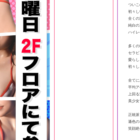
ついこ
初々し
全くの
純白の
ハイレ
多くの
セラピ
愛らし
初々し
全てに
平均ア
上回る
美少女
正統派
遜色の
笑顔絶