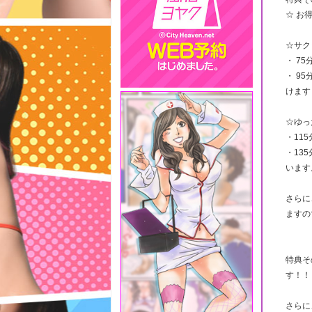
☆ お
☆サク
・ 75
・ 9
けます
☆ゆっ
・115
・13
います
さらに
ますの
特典そ
す！！
さらに