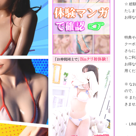
☆ 総
たしま
お得な
特典そ
クーポ
さらに
もご利
お得な
用くだ
※ な
ので、
※ ま
きませ
・ LI