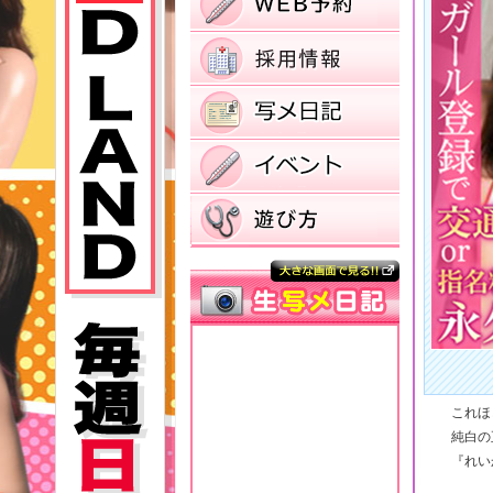
これほ
純白の
『れい