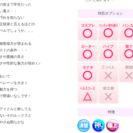
の前まで学生だった
い素人・・
対応オプション
汚れを知らない
正統派と言えるほどの
ベルでしょうか。。。
御客様方が望まれる
ストの条件・・・
さや愛嬌の良さ
さや性的な魅力が煌めく♪
おいて
ベレージを大きく
魅力を持つ
で間違いなしです！
アイドルと称しても
特徴
ないそのルックスと
やさぬ朗らかな