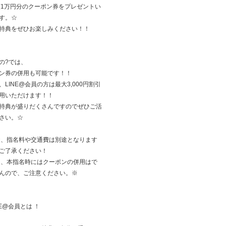
額1万円分のクーポン券をプレゼントい
す。☆
特典をぜひお楽しみください！！
の?では、
ン券の併用も可能です！！
、LINE@会員の方は最大3,000円割引
用いただけます！！
特典が盛りだくさんですのでぜひご活
さい。☆
お、指名料や交通費は別途となります
ご了承ください！
た、本指名時にはクーポンの併用はで
んので、ご注意ください。※
NE@会員とは ！