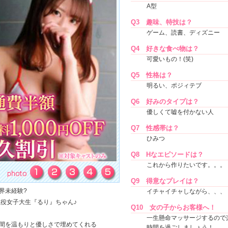
A型
Q3
趣味、特技は？
ゲーム、読書、ディズニー
Q4
好きな食べ物は？
可愛いもの！(笑)
Q5
性格は？
明るい、ポジィテブ
Q6
好みのタイプは？
優しくて嘘を付かない人
Q7
性感帯は？
ひみつ
Q8
Hなエピソードは？
これから作りたいです。。。
Q9
得意なプレイは？
界未経験?
イチャイチャしながら、、、
p現役女子大生『るり』ちゃん♪
Q10
女の子からお客様へ！
一生懸命マッサージするので
間を温もりと優しさで埋めてくれる
時間を過ごしましょう！