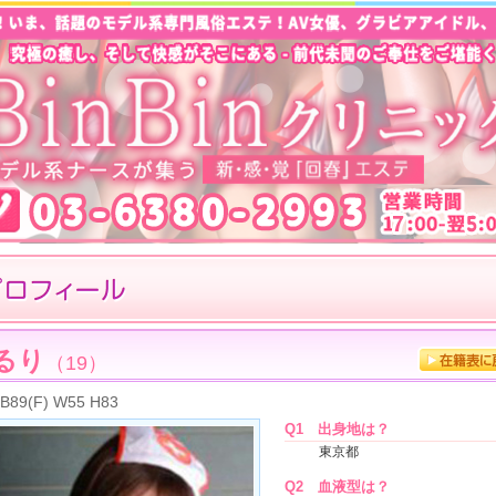
るり
（19）
B89(F) W55 H83
Q1
出身地は？
東京都
Q2
血液型は？