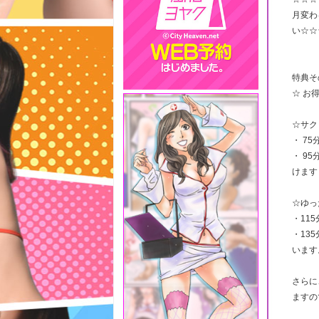
月変わ
い☆☆
特典そ
☆ お
☆サク
・ 75
・ 9
けます
☆ゆっ
・115
・13
います
さらに
ますの