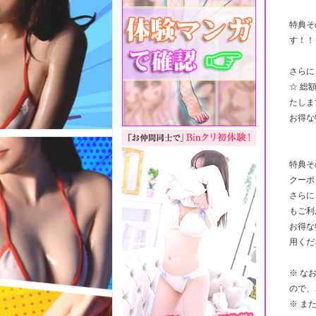
特典そ
す！！
さらに
☆ 総
たしま
お得な
特典そ
クーポ
さらに
もご利
お得な
用くだ
※ な
ので、
※ ま