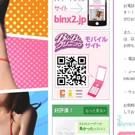
お電話
す！！
ぜひお
また、
は、以
お待ち
・ 電話
・ メ
info.b
・ ウェブ
お気軽
好評価！
もっと見る
»
してお