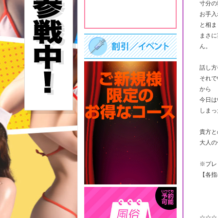
寸分の
お手入
と相ま
まさに
ん。
話し方
それで
から
今日は
しまっ
貴方と
大人の
※プレ
【各指
☆☆☆