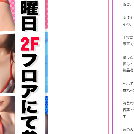
微笑、
両膝を
その、
非常に
素直で
整った
育ちの
気品溢
それで
色気を
清楚な
言葉の
す。
頭の天