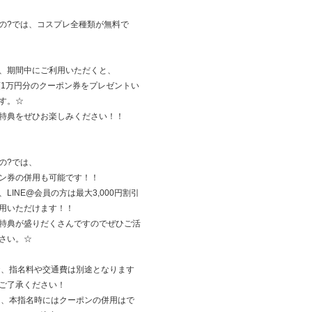
の?では、コスプレ全種類が無料で
、期間中にご利用いただくと、
額1万円分のクーポン券をプレゼントい
す。☆
特典をぜひお楽しみください！！
の?では、
ン券の併用も可能です！！
、LINE@会員の方は最大3,000円割引
用いただけます！！
特典が盛りだくさんですのでぜひご活
さい。☆
お、指名料や交通費は別途となります
ご了承ください！
た、本指名時にはクーポンの併用はで