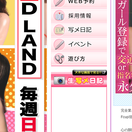
完全業
Fcu
心の隙