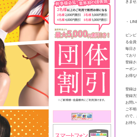
きませ
・ LI
ビンビ
る会員
毎日さ
ており
登録さ
ーポン
お得な
登録は
登録方
お問い
ご不明
ので、
お待ち