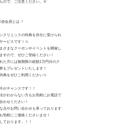
んので、ご注意ください。※
NE@会員とは ！
ンクリニックの特典を存分に受けられ
サービスです！☆
まざまなクーポンやイベントを開催し
ますので、ぜひご登録ください！
れた方には無期限の総額1万円分のク
券もプレゼントいたします！
特典をぜひご利用ください☆
今がチャンスです！！
法がわからない方もお気軽にお電話で
合わせください！
な点やお問い合わせも承っております
お気軽にご連絡くださいませ！
しております。！！