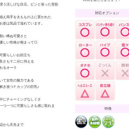
漂う涼しげな目元、ピンと張った背筋
対応オプション
揃え両手を太ももの上に置かれた
お姿は気品で溢れています。
類い稀ぬ可愛さと
優しい性格が相まって◎
可愛らしいお顔立ち
良さも十二分に伺える
れるオーラ
いて女性の魅力である
解き放つＦカップの巨乳♪
中にチャーミングなしぐさ
一つ一つに可愛らしさも感じ取れま
特徴
辺から爪先まで