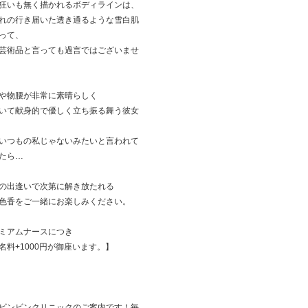
狂いも無く描かれるボディラインは、
れの行き届いた透き通るような雪白肌
って、
芸術品と言っても過言ではございませ
や物腰が非常に素晴らしく
いて献身的で優しく立ち振る舞う彼女
いつもの私じゃないみたいと言われて
たら…
の出逢いで次第に解き放たれる
色香をご一緒にお楽しみください。
ミアムナースにつき
名料+1000円が御座います。】
ビンビンクリニックのご案内です！毎