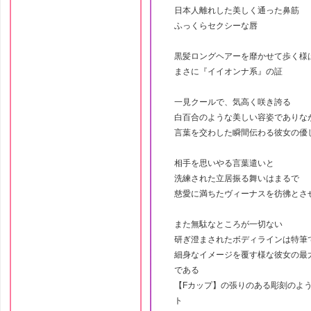
日本人離れした美しく通った鼻筋
ふっくらセクシーな唇
黒髪ロングヘアーを靡かせて歩く様
まさに『イイオンナ系』の証
一見クールで、気高く咲き誇る
白百合のような美しい容姿でありな
言葉を交わした瞬間伝わる彼女の優
相手を思いやる言葉遣いと
洗練された立居振る舞いはまるで
慈愛に満ちたヴィーナスを彷彿とさ
また無駄なところが一切ない
研ぎ澄まされたボディラインは特筆
細身なイメージを覆す様な彼女の最
である
【Fカップ】の張りのある彫刻のよ
ト