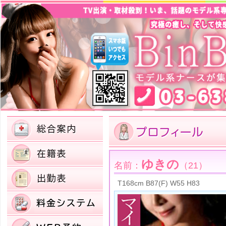
ゆきの
名前：
（21）
T168cm B87(F) W55 H83