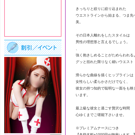
きっちりと絞りに絞り込まれた
ウエストラインから始まる、つま先
美。
その日本人離れをしたスタイルは
男性の理想形と言えるでしょう。
、
強く抱きしめることがためらわれる
グッと括れた限りなく細いウエスト
滑らかな曲線を描くヒップラインは
女性らしい柔らかさだけでなく、
彼女の持つ知的で聡明な一面をも映
います。
最上級な彼女と過ごす贅沢な時間
心ゆくまでご堪能下さいませ。
※プレミアムナースにつき
【各指名料+1000円が御座います。